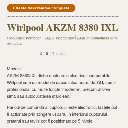
Citeste descreierea completa
Wirlpool AKZM 8380 IXL
Producator:
Whirlpool
Taguri:
incorporabil
Lasa un Comentariu
Scris
de:
opinie
5
/
5
(
1
vote
)
Modelul
AKZM 8380/IXL dintre cuptoarele electrice incorporabile
Wirlpool este un model de capacitatea mare, de
73 l,
semi-
profesionala, cu multe functii “moderne”, precum al 6lea
simt, sau autocuratarea starclean.
Panoul de comanda al cuptorului este electronic, tastele pot
fi actionate prin atingere usoara. In interiorul cuptorului
gratarul sau tavile pot fi pozitionate pe 5 nivele.