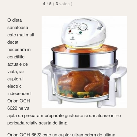
4
/
5
(
3
votes
)
O dieta
sanatoasa
este mai mult
decat
necesara in
conditiile
actuale de
viata, iar
cuptorul
electric
independent
Orion OCH-
6622 ne va
ajuta sa preparam preparate gustoase si sanatoase intr-o
perioada relativ scurta de timp.
Orion OCH-6622 este un cuptor ultramodern de ultima