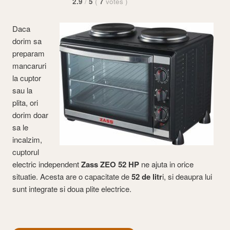
2.9
/
5
(
7
votes
)
Daca
dorim sa
preparam
mancaruri
la cuptor
sau la
plita, ori
dorim doar
sa le
incalzim,
cuptorul
electric independent
Zass ZEO 52 HP
ne ajuta in orice
situatie. Acesta are o capacitate de
52 de litr
i, si deaupra lui
sunt integrate si doua plite electrice.