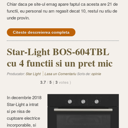
Chiar daca pe site-ul emag apare faptul ca acesta are 21 de
functii, eu personal nu am regasit decat 10, restul nu stiu de
unde provin.
Citeste descreierea completa
Star-Light BOS-604TBL
cu 4 functii si un pret mic
Producator:
Star Light
Lasa un Comentariu
Scris de:
opinie
3.7
/
5
(
3
votes
)
In decembrie 2018
Star-Light a intrat
si pe nisa de
cuptoare electrice
incorporabile, si