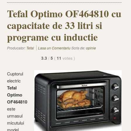
Tefal Optimo OF464810 cu
capacitate de 33 litri si
programe cu inductie
Producator:
Tefal
Lasa un Comentariu
Scris de:
opinie
3.3
/
5
(
11
votes
)
Cuptorul
electric
Tefal
Optimo
OF464810
este
urmasul
micutului
model