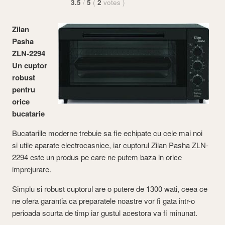
3.5
/
5
(
2
votes
)
Zilan
Pasha
ZLN-2294
Un cuptor
robust
pentru
orice
bucatarie
Bucatariile moderne trebuie sa fie echipate cu cele mai noi
si utile aparate electrocasnice, iar cuptorul Zilan Pasha ZLN-
2294 este un produs pe care ne putem baza in orice
imprejurare.
Simplu si robust cuptorul are o putere de 1300 wati, ceea ce
ne ofera garantia ca preparatele noastre vor fi gata intr-o
perioada scurta de timp iar gustul acestora va fi minunat.