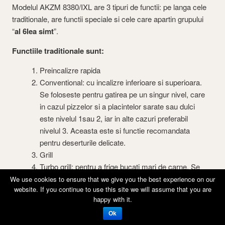
Modelul AKZM 8380/IXL are 3 tipuri de functii: pe langa cele
traditionale, are functii speciale si cele care apartin grupului
“
al 6lea simt
”.
Functiile traditionale sunt:
Preincalizre rapida
Conventional: cu incalizre inferioare si superioara.
Se foloseste pentru gatirea pe un singur nivel, care
in cazul pizzelor si a placintelor sarate sau dulci
este nivelul 1sau 2, iar in alte cazuri preferabil
nivelul 3. Aceasta este si functie recomandata
pentru deserturile delicate.
Grill
Turbo grill: pentru a frige bucati mari de carne. Se
recomanda pozitionarea alimentelor pe nivelurile
We use cookies to ensure that we give you the best experience on our
website. If you continue to use this site we will assume that you are
centrale.
happy with it.
Convectie: Pentru a gati simultan, pe mai multe
niveluri (maximum trei), diferite tipuri de alimente
Ok