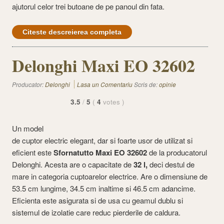
ajutorul celor trei butoane de pe panoul din fata.
Citeste descreierea completa
Delonghi Maxi EO 32602
Producator:
Delonghi
Lasa un Comentariu
Scris de:
opinie
3.5
/
5
(
4
votes
)
Un model
de cuptor electric elegant, dar si foarte usor de utilizat si
eficient este
Sfornatutto Maxi EO 32602
de la producatorul
Delonghi. Acesta are o capacitate de
32 l,
deci destul de
mare in categoria cuptoarelor electrice. Are o dimensiune de
53.5 cm lungime, 34.5 cm inaltime si 46.5 cm adancime.
Eficienta este asigurata si de usa cu geamul dublu si
sistemul de izolatie care reduc pierderile de caldura.