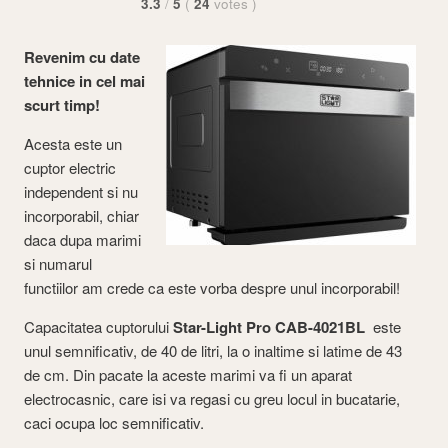
3.3
/
5
(
24
votes
)
Revenim cu date
tehnice in cel mai
scurt timp!
Acesta este un
cuptor electric
independent si nu
incorporabil, chiar
daca dupa marimi
si numarul
functiilor am crede ca este vorba despre unul incorporabil!
Capacitatea cuptorului
Star-Light Pro CAB-4021BL
este
unul semnificativ, de 40 de litri, la o inaltime si latime de 43
de cm. Din pacate la aceste marimi va fi un aparat
electrocasnic, care isi va regasi cu greu locul in bucatarie,
caci ocupa loc semnificativ.