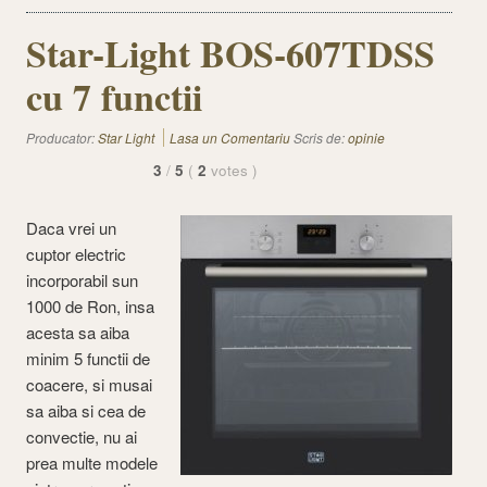
Star-Light BOS-607TDSS
cu 7 functii
Producator:
Star Light
Lasa un Comentariu
Scris de:
opinie
3
/
5
(
2
votes
)
Daca vrei un
cuptor electric
incorporabil sun
1000 de Ron, insa
acesta sa aiba
minim 5 functii de
coacere, si musai
sa aiba si cea de
convectie, nu ai
prea multe modele