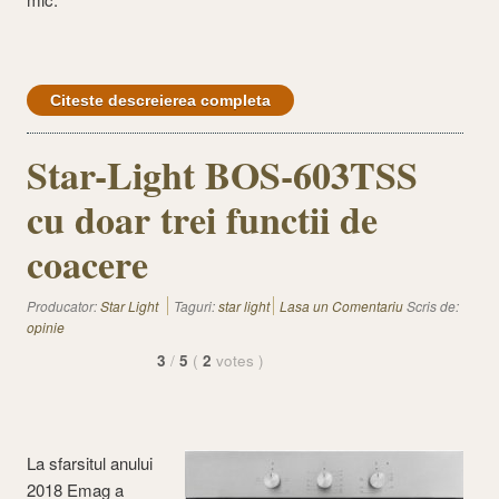
Citeste descreierea completa
Star-Light BOS-603TSS
cu doar trei functii de
coacere
Producator:
Star Light
Taguri:
star light
Lasa un Comentariu
Scris de:
opinie
3
/
5
(
2
votes
)
La sfarsitul anului
2018 Emag a