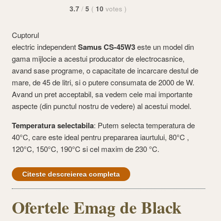
3.7
/
5
(
10
votes
)
Cuptorul
electric independent
Samus CS-45W3
este un model din
gama mijlocie a acestui producator de electrocasnice,
avand sase programe, o capacitate de incarcare destul de
mare, de 45 de litri, si o putere consumata de 2000 de W.
Avand un pret acceptabil, sa vedem cele mai importante
aspecte (din punctul nostru de vedere) al acestui model.
Temperatura selectabila
: Putem selecta temperatura de
40°C, care este ideal pentru prepararea iaurtului, 80°C ,
120°C, 150°C, 190°C si cel maxim de 230 °C.
Citeste descreierea completa
Ofertele Emag de Black